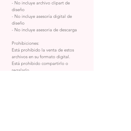
- No incluye archivo clipart de
diseño
- No incluye asesoría digital de
diseño
- No incluye asesoria de descarga
Prohibiciones:
Está prohibido la venta de estos
archivos en su formato digital.
Está prohibido compartirlo o
regalarlo.
Está prohibido dictar cursos o
talleres con este material.
Difundir en grupos de intercambio
de Archivos
¡Hola!¿Lista para seguir
aprendiendo con nosotras?
Hemos decidido compartir con