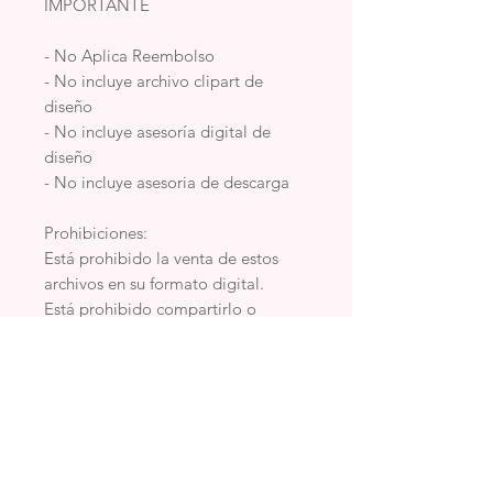
IMPORTANTE
- No Aplica Reembolso
- No incluye archivo clipart de
diseño
- No incluye asesoría digital de
diseño
- No incluye asesoria de descarga
Prohibiciones:
Está prohibido la venta de estos
archivos en su formato digital.
Está prohibido compartirlo o
regalarlo.
Está prohibido dictar cursos o
talleres con este material.
Difundir en grupos de intercambio
de Archivos