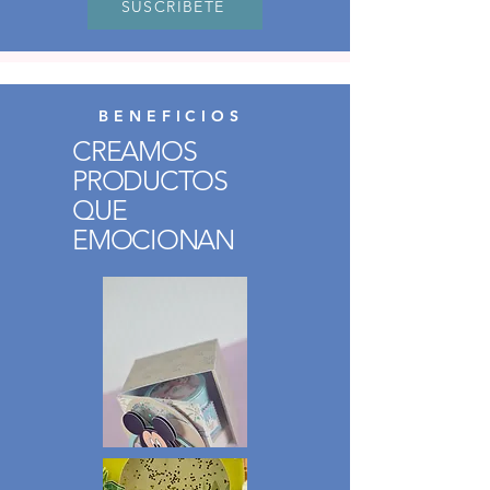
SUSCRÍBETE
Acceso a Contacto Privado para
Dudas y Consultas Breves
Cupón de Descuento del 20% en la
Tienda cada mes
BENEFICIOS
Precios especiales en lanzamientos
CREAMOS
seleccionados
PRODUCTOS
Acceso biblioteca videos explicativos.
QUE
Actualizadotrimestral
EMOCIONAN
Regalos