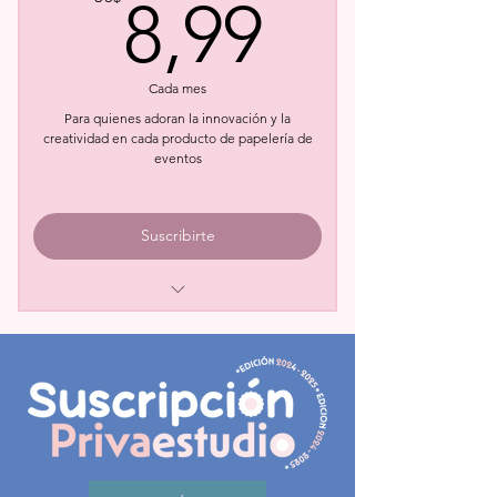
8,99U
8,99
Cada mes
Para quienes adoran la innovación y la
creatividad en cada producto de papelería de
eventos
Suscribirte
2 Templates Digitales: Formato svg,
pdf, studio3, ai y dxf
2 Tutoriales paso a paso de los
templates digitales
1 Set de Papeles Digitales
Privaestudio